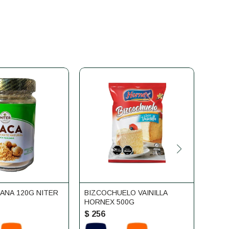
ANA 120G NITER
BIZCOCHUELO VAINILLA
PREM
HORNEX 500G
PLUS
$
256
$
26