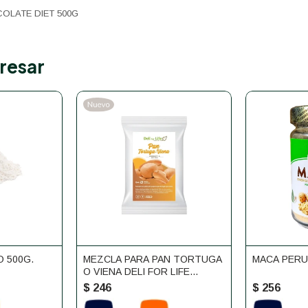
OLATE DIET 500G
resar
 500G.
MEZCLA PARA PAN TORTUGA
MACA PERU
O VIENA DELI FOR LIFE
430GR.
$
246
$
256