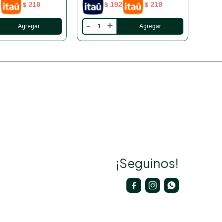
218
192
218
$
$
$
-
+
-
¡Seguinos!


