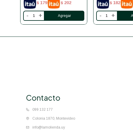
179
202
182
$
$
$
-
+
-
+
Contacto
099 132 177
Colonia 1870, Montevideo
info@lamolienda.uy