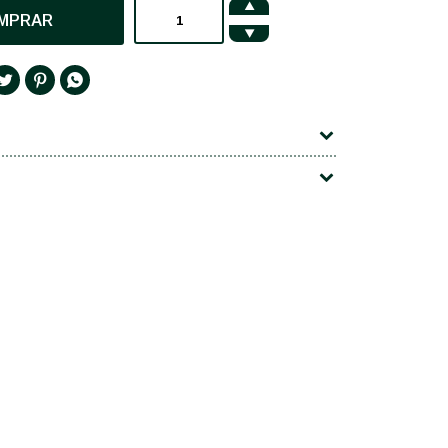

MPRAR



