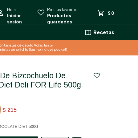
$
0
Recetas
Diet Deli FOR Life 500g
215
$
COLATE DIET 500G