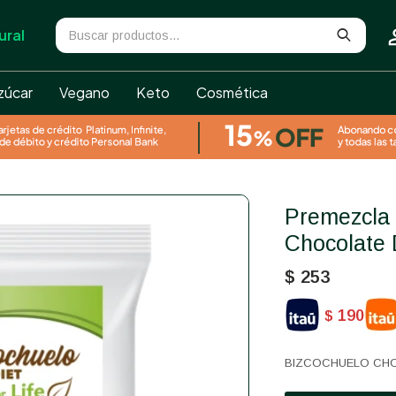
ural
zúcar
Vegano
Keto
Cosmética
Premezcla De Bizcochuelo De
Chocolate 
$
253
190
$
BIZCOCHUELO CHO