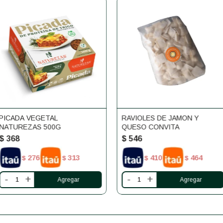
PICADA VEGETAL
RAVIOLES DE JAMON Y
NATUREZAS 500G
QUESO CONVITA
$
368
$
546
276
313
410
464
$
$
$
$
-
+
-
+