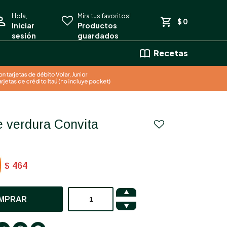
$
0
Recetas
de verdura Convita
464
$

MPRAR
