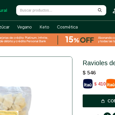
ural
zúcar
Vegano
Keto
Cosmética
Ravioles 
$
546
410
$
CO