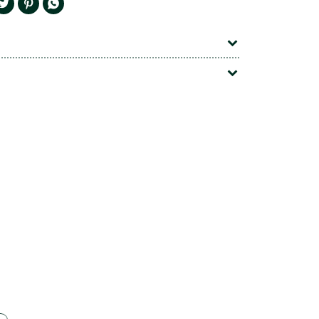


