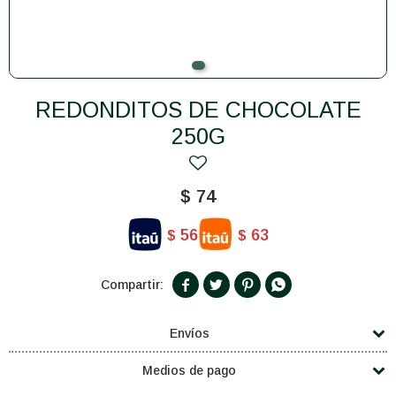
REDONDITOS DE CHOCOLATE
250G
$
74
56
63
$
$




Envíos
Medios de pago