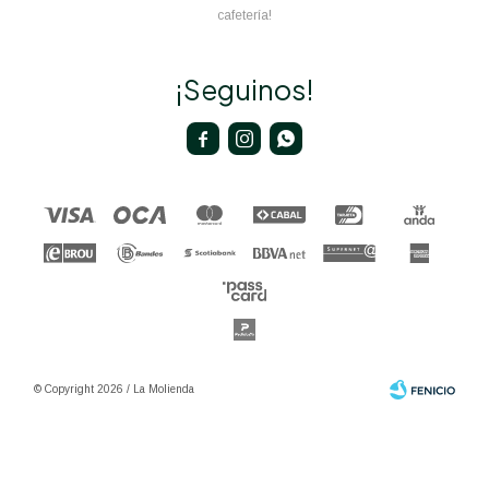
cafetería!
¡Seguinos!



© Copyright 2026 / La Molienda