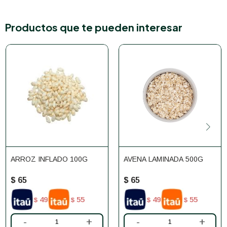
Productos que te pueden interesar
ARROZ INFLADO 100G
AVENA LAMINADA 500G
$
65
$
65
49
55
49
55
$
$
$
$
-
+
-
+