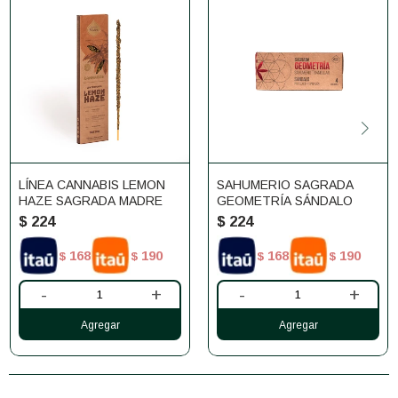
LÍNEA CANNABIS LEMON
SAHUMERIO SAGRADA
HAZE SAGRADA MADRE
GEOMETRÍA SÁNDALO
$
224
$
224
168
190
168
190
$
$
$
$
-
+
-
+