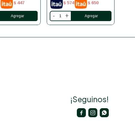
447
574
650
$
$
$
-
+
-
¡Seguinos!


