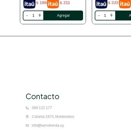
186
211
323
$
$
$
-
+
-
+
Contacto
099 132 177
Colonia 1870, Montevideo
info@lamolienda.uy