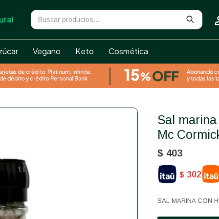
ural
zúcar
Vegano
Keto
Cosmética
Sal marina con hierbas molinillo
Mc Cormic
$
403
302
$
SAL MARINA CON H