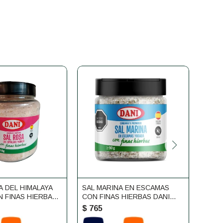
A DEL HIMALAYA
SAL MARINA EN ESCAMAS
MOLI
N FINAS HIERBAS
CON FINAS HIERBAS DANI
DANI
KG
90G
$
765
$
1.