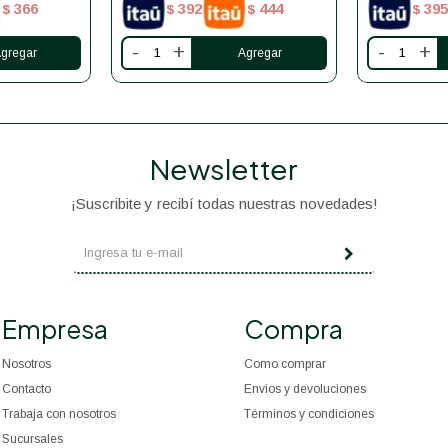
366
392
444
395
$
$
$
$
-
+
-
+
Newsletter
¡Suscribite y recibí todas nuestras novedades!
Empresa
Compra
Nosotros
Como comprar
Contacto
Envíos y devoluciones
Trabaja con nosotros
Términos y condiciones
Sucursales