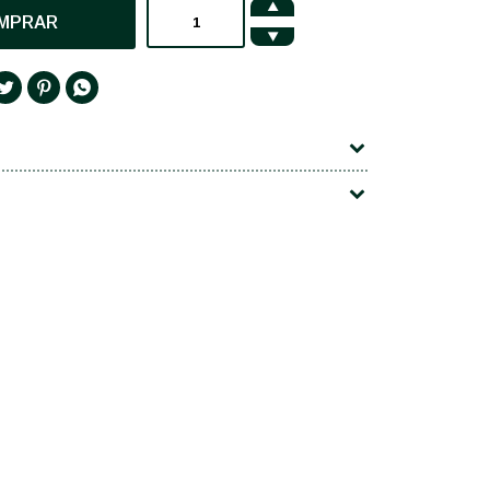

MPRAR



