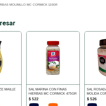
ERBAS MOLINILLO MC CORMICK 110GR
resar
E MAILLE
SAL MARINA CON FINAS
SAL ROSAD
HIERBAS MC CORMICK 475GR
MOLIDA CO
EN POTE 1
$
522
$
526