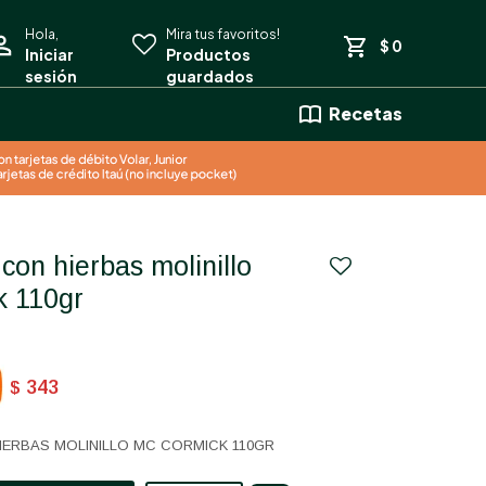
$
0
Recetas
k 110gr
343
$
IERBAS MOLINILLO MC CORMICK 110GR