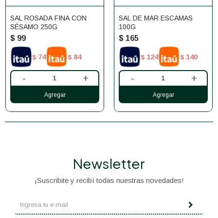
SAL ROSADA FINA CON
SAL DE MAR ESCAMAS
SÉSAMO 250G
100G
$
99
$
165
74
84
124
140
$
$
$
$
-
+
-
+
Newsletter
¡Suscribite y recibí todas nuestras novedades!