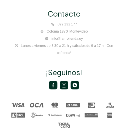
Contacto
099 132 177
Colonia 1870, Montevideo
info@lamolienda.uy
Lunes a viernes de 8:30 a 21 h y sábados de 9 a 17 h. ¡Con
cafetería!
¡Seguinos!


