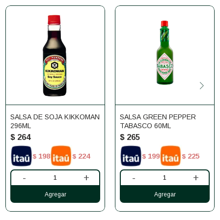
SALSA DE SOJA KIKKOMAN
SALSA GREEN PEPPER
296ML
TABASCO 60ML
$
264
$
265
198
224
199
225
$
$
$
$
-
+
-
+