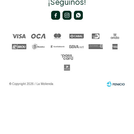
¡Seguinos!



© Copyright 2026 / La Molienda
Fenicio