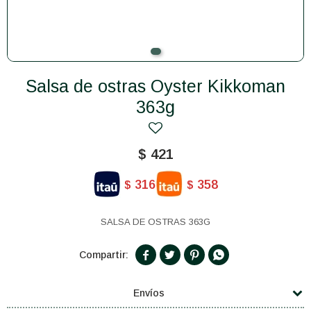
Salsa de ostras Oyster Kikkoman
363g
$
421
316
358
$
$
SALSA DE OSTRAS 363G




Envíos