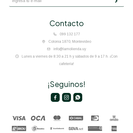
Contacto
099 132 177
Colonia 1870, Montevideo
info@lamolienda.uy
Lunes a viernes de 8:30 a 21 h y sábados de 9 a 17 h. ¡Con
cafetería!
¡Seguinos!


