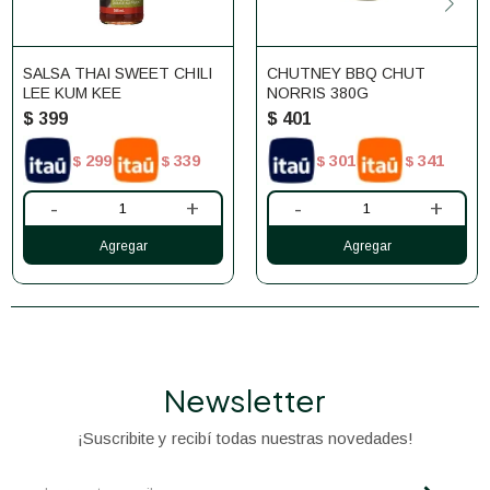
SALSA THAI SWEET CHILI
CHUTNEY BBQ CHUT
LEE KUM KEE
NORRIS 380G
$
399
$
401
299
339
301
341
$
$
$
$
-
+
-
+
Newsletter
¡Suscribite y recibí todas nuestras novedades!