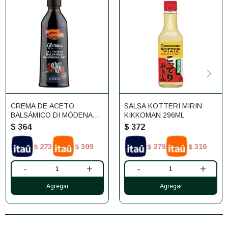
CREMA DE ACETO
SALSA KOTTERI MIRIN
BALSÁMICO DI MÓDENA
KIKKOMAN 296ML
250ML
$
364
$
372
273
309
279
316
$
$
$
$
-
+
-
+