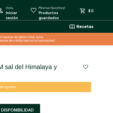
$
0
Recetas
está agotado.
DISPONIBILIDAD