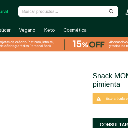
ural
zúcar
Vegano
Keto
Cosmética
Snack MOM sal del Himalaya y
pimienta
Este artículo 
CONSULTAR 