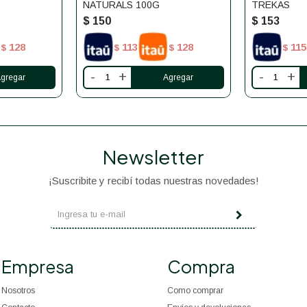
NATURALS 100G
TREKAS
$
150
$
153
128
113
128
115
$
$
$
$
-
+
-
+
Newsletter
¡Suscribite y recibí todas nuestras novedades!
Empresa
Compra
Nosotros
Como comprar