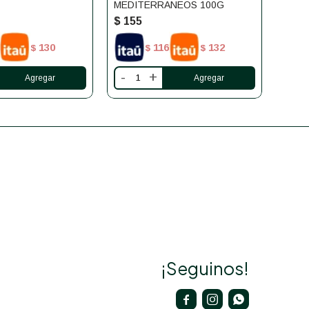
MEDITERRANEOS 100G
ACAR
170G
$
155
$
16
130
116
132
$
$
$
-
+
-
¡Seguinos!


