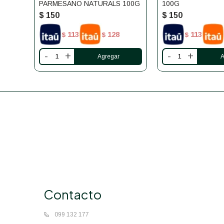
PARMESANO NATURALS 100G
100G
$
150
$
150
113
128
113
$
$
$
-
+
-
+
Contacto
099 132 177