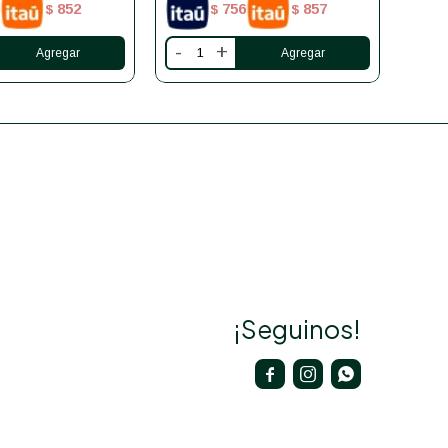
852
756
857
$
$
$
-
+
-
¡Seguinos!


