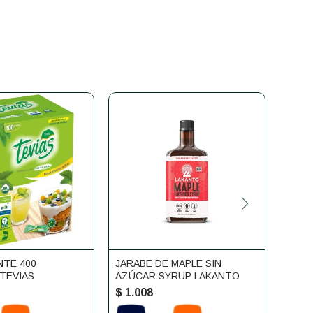
TE 400
JARABE DE MAPLE SIN
EDUL
TEVIAS
AZÚCAR SYRUP LAKANTO
SPLE
$
1.008
$
1.