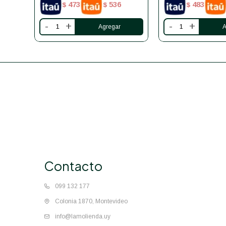
473
536
483
$
$
$
-
+
-
+
Contacto
099 132 177
Colonia 1870, Montevideo
info@lamolienda.uy