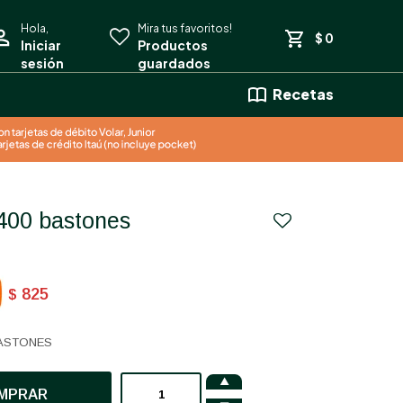
$
0
Recetas
t 400 bastones
825
$
BASTONES

MPRAR