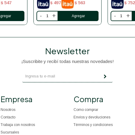
547
497
563
752
$
$
$
$
-
+
-
+
Newsletter
¡Suscribite y recibí todas nuestras novedades!
Empresa
Compra
Nosotros
Como comprar
Contacto
Envíos y devoluciones
Trabaja con nosotros
Términos y condiciones
Sucursales