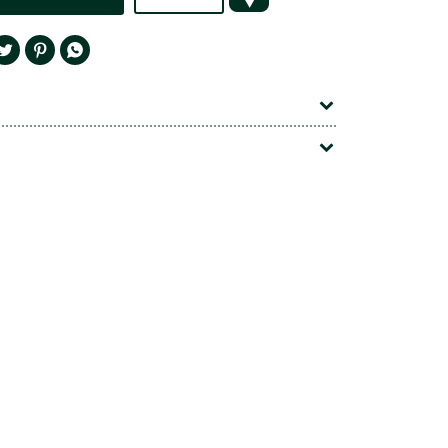



