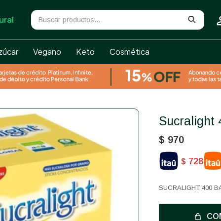
ural
zúcar
Vegano
Keto
Cosmética
Sucraligh
$
970
728
$
SUCRALIGHT 400 
CO