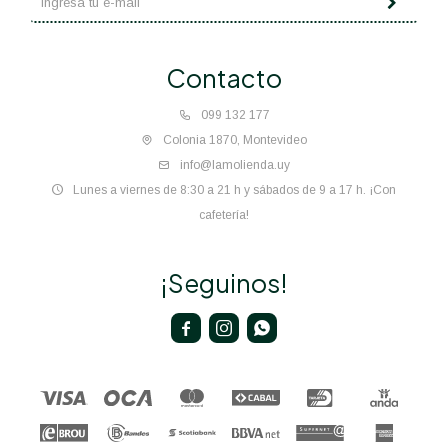
Contacto
099 132 177
Colonia 1870, Montevideo
info@lamolienda.uy
Lunes a viernes de 8:30 a 21 h y sábados de 9 a 17 h. ¡Con
cafetería!
¡Seguinos!


