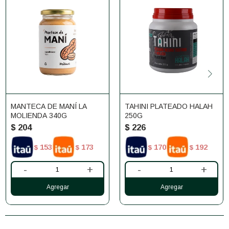
MANTECA DE MANÍ LA
TAHINI PLATEADO HALAH
MOLIENDA 340G
250G
$
204
$
226
153
173
170
192
$
$
$
$
-
+
-
+