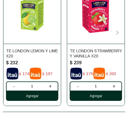
TE LONDON LEMON Y LIME
TE LONDON STRAWBERRY
X20
Y VAINILLA X20
$
232
$
239
174
197
179
203
$
$
$
$
-
+
-
+