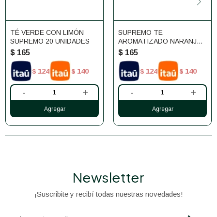
TÉ VERDE CON LIMÓN
SUPREMO TE
SUPREMO 20 UNIDADES
AROMATIZADO NARANJA
X 20
$
165
$
165
124
140
124
140
$
$
$
$
-
+
-
+
Newsletter
¡Suscribite y recibí todas nuestras novedades!