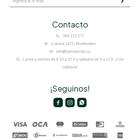
Contacto
099 132 177
Colonia 1870, Montevideo
info@lamolienda.uy
Lunes a viernes de 8:30 a 21 h y sábados de 9 a 17 h. ¡Con
cafetería!
¡Seguinos!


