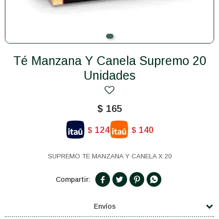
Té Manzana Y Canela Supremo 20
Unidades
$
165
124
140
$
$
SUPREMO TE MANZANA Y CANELA X 20




Envíos