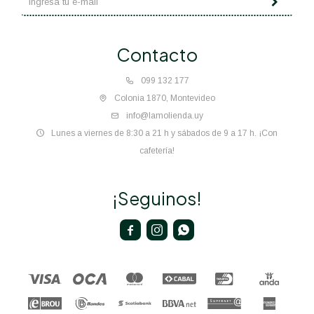
Contacto
099 132 177
Colonia 1870, Montevideo
info@lamolienda.uy
Lunes a viernes de 8:30 a 21 h y sábados de 9 a 17 h. ¡Con
cafetería!
¡Seguinos!


