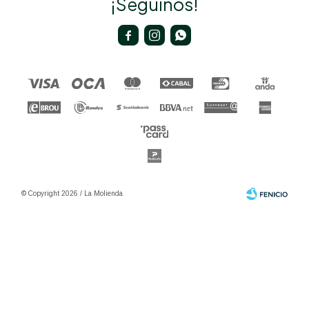
¡Seguinos!



© Copyright 2026 / La Molienda
Fenicio