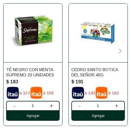
TÉ NEGRO CON MENTA
CEDRO SANTO BOTICA
SUPREMO 20 UNIDADES
DEL SEÑOR 40G
$
183
$
191
137
156
143
162
$
$
$
$
-
+
-
+