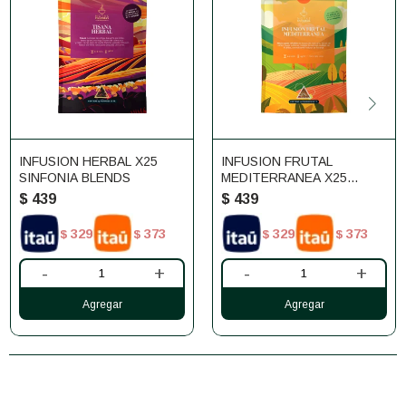
INFUSION HERBAL X25
INFUSION FRUTAL
SINFONIA BLENDS
MEDITERRANEA X25
SINFONIA BLENDS
$
439
$
439
329
373
329
373
$
$
$
$
-
+
-
+