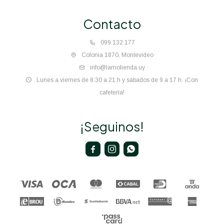
Contacto
099 132 177
Colonia 1870, Montevideo
info@lamolienda.uy
Lunes a viernes de 8:30 a 21 h y sábados de 9 a 17 h. ¡Con
cafetería!
¡Seguinos!


