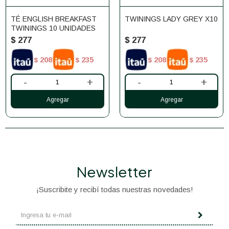
TÉ ENGLISH BREAKFAST
TWININGS LADY GREY X10
TWININGS 10 UNIDADES
$
277
$
277
208
235
208
235
$
$
$
$
-
+
-
+
Newsletter
¡Suscribite y recibí todas nuestras novedades!