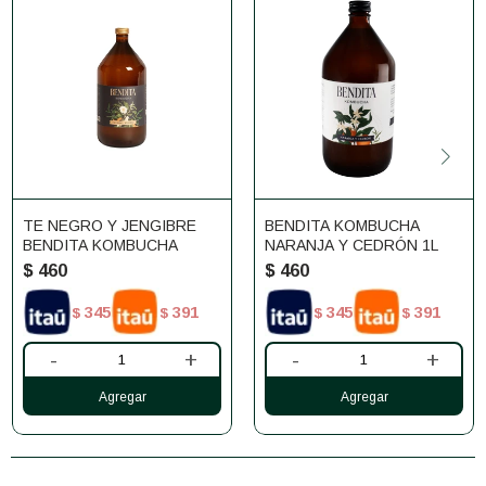
TE NEGRO Y JENGIBRE
BENDITA KOMBUCHA
BENDITA KOMBUCHA
NARANJA Y CEDRÓN 1L
$
460
$
460
345
391
345
391
$
$
$
$
-
+
-
+