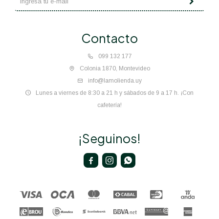
Contacto
099 132 177
Colonia 1870, Montevideo
info@lamolienda.uy
Lunes a viernes de 8:30 a 21 h y sábados de 9 a 17 h. ¡Con
cafetería!
¡Seguinos!


