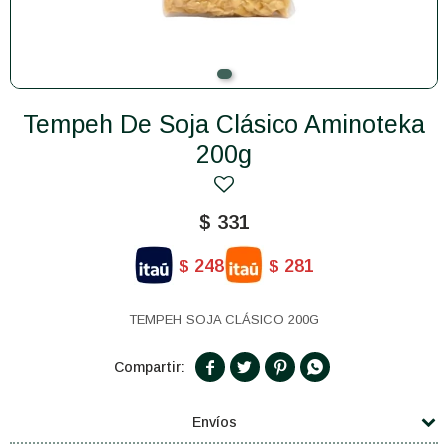
Tempeh De Soja Clásico Aminoteka
200g
$
331
248
281
$
$
TEMPEH SOJA CLÁSICO 200G




Envíos