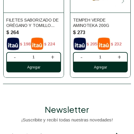
FILETES SABORIZADO DE
TEMPEH VERDE
ORÉGANO Y TOMILLO
AMINOTEKA 200G
ETOSHA 6 UNIDADES
$
264
$
273
198
224
205
232
$
$
$
$
-
+
-
+
Newsletter
¡Suscribite y recibí todas nuestras novedades!