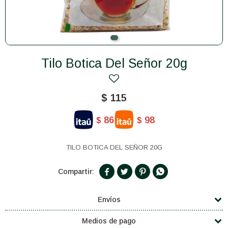
Tilo Botica Del Señor 20g
$
115
86
98
$
$
TILO BOTICA DEL SEÑOR 20G




Envíos
Medios de pago