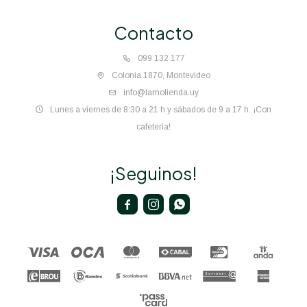
Contacto
099 132 177
Colonia 1870, Montevideo
info@lamolienda.uy
Lunes a viernes de 8:30 a 21 h y sábados de 9 a 17 h. ¡Con
cafetería!
¡Seguinos!


