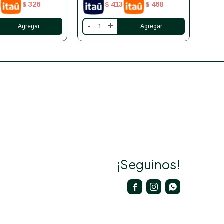
326
413
468
$
$
$
-
+
-
¡Seguinos!


