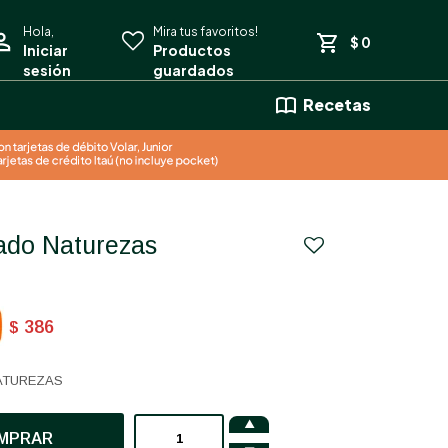
$
0
Recetas
ado Naturezas
386
$
ATUREZAS

MPRAR