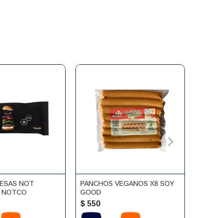
ESAS NOT
PANCHOS VEGANOS X8 SOY
PACK
4 NOTCO
GOOD
NATU
$
550
$
66