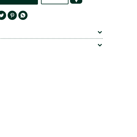



