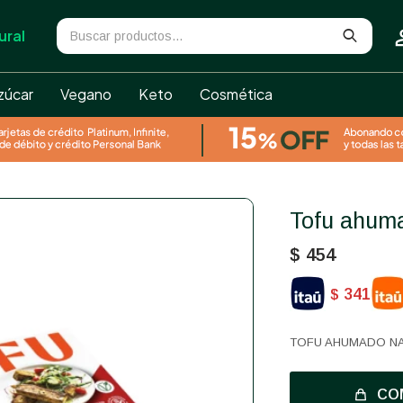
ural
zúcar
Vegano
Keto
Cosmética
Tofu ahum
$
454
341
$
TOFU AHUMADO N
CO