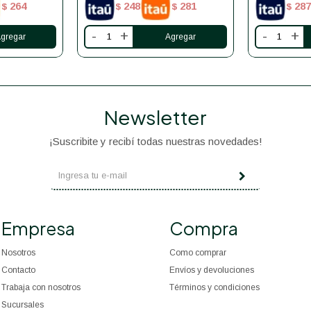
264
248
281
287
$
$
$
$
-
+
-
+
Newsletter
¡Suscribite y recibí todas nuestras novedades!
Empresa
Compra
Nosotros
Como comprar
Contacto
Envíos y devoluciones
Trabaja con nosotros
Términos y condiciones
Sucursales