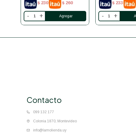
230
260
233
$
$
$
-
+
-
+
Contacto
099 132 177
Colonia 1870, Montevideo
info@lamolienda.uy