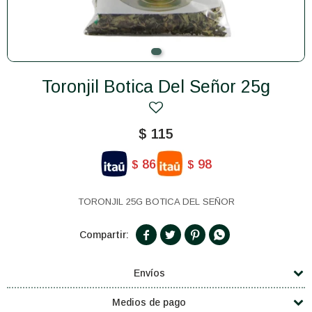
Toronjil Botica Del Señor 25g
$
115
86
98
$
$
TORONJIL 25G BOTICA DEL SEÑOR




Envíos
Medios de pago