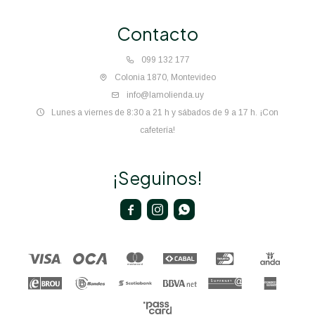
Contacto
099 132 177
Colonia 1870, Montevideo
info@lamolienda.uy
Lunes a viernes de 8:30 a 21 h y sábados de 9 a 17 h. ¡Con
cafetería!
¡Seguinos!


