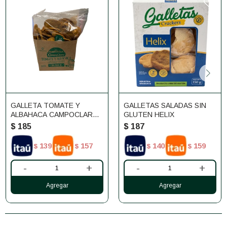
GALLETA TOMATE Y
GALLETAS SALADAS SIN
ALBAHACA CAMPOCLARO
GLUTEN HELIX
180 GR
$
185
$
187
139
157
140
159
$
$
$
$
-
+
-
+