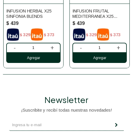
INFUSION HERBAL X25
INFUSION FRUTAL
SINFONIA BLENDS
MEDITERRANEA X25
SINFONIA BLENDS
$
439
$
439
329
373
329
373
$
$
$
$
-
+
-
+
Newsletter
¡Suscribite y recibí todas nuestras novedades!