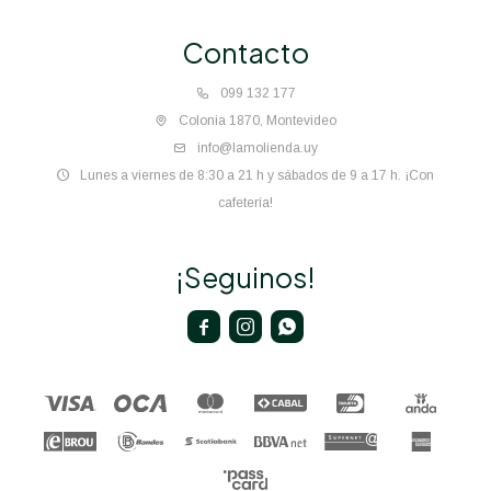
Contacto
099 132 177
Colonia 1870, Montevideo
info@lamolienda.uy
Lunes a viernes de 8:30 a 21 h y sábados de 9 a 17 h. ¡Con
cafetería!
¡Seguinos!


