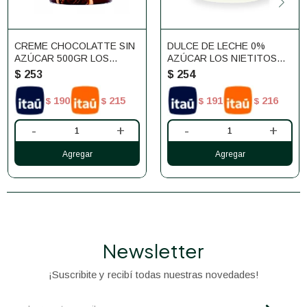
CREME CHOCOLATTE SIN
DULCE DE LECHE 0%
AZÚCAR 500GR LOS
AZÚCAR LOS NIETITOS
NIETITOS
500G
$
253
$
254
190
215
191
216
$
$
$
$
-
+
-
+
Newsletter
¡Suscribite y recibí todas nuestras novedades!