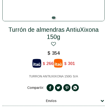
Turrón de almendras AntiuXixona
150g
$
354
266
301
$
$
TURRON ANTIUXIXONA 150G S/A




Envíos