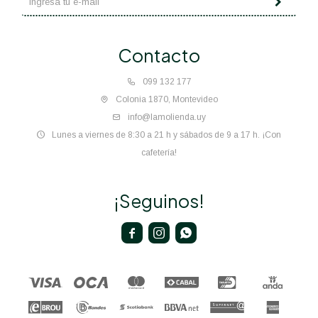
Contacto
099 132 177
Colonia 1870, Montevideo
info@lamolienda.uy
Lunes a viernes de 8:30 a 21 h y sábados de 9 a 17 h. ¡Con
cafetería!
¡Seguinos!


