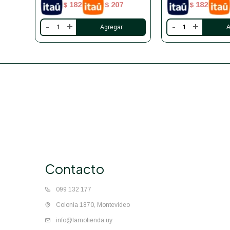
182
207
182
$
$
$
-
+
-
+
Contacto
099 132 177
Colonia 1870, Montevideo
info@lamolienda.uy