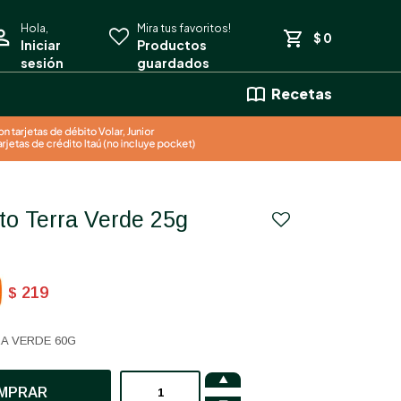
$
0
Recetas
to Terra Verde 25g
219
$
A VERDE 60G

MPRAR