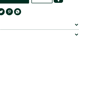



