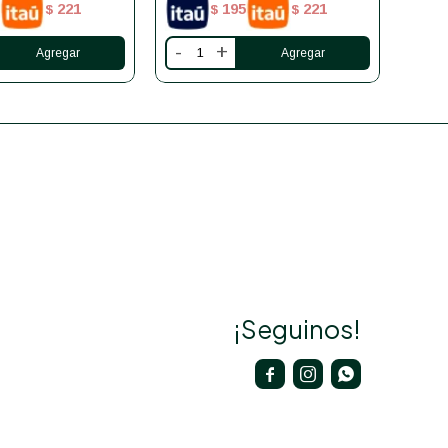
221
195
221
$
$
$
-
+
-
¡Seguinos!


