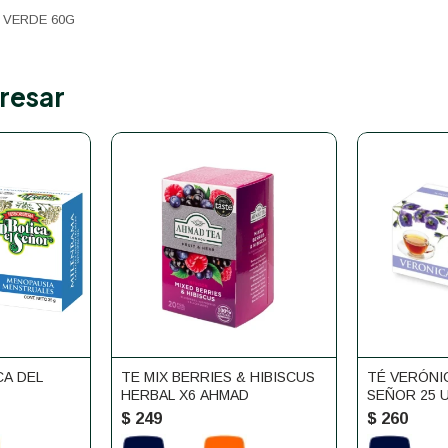
 VERDE 60G
resar
CA DEL
TE MIX BERRIES & HIBISCUS
TÉ VERÓNI
HERBAL X6 AHMAD
SEÑOR 25 
$
249
$
260