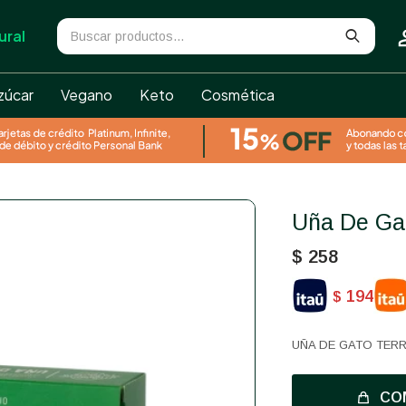
ural
zúcar
Vegano
Keto
Cosmética
Uña De Ga
$
258
194
$
UÑA DE GATO TERR
CO