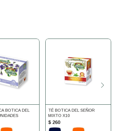
CA BOTICA DEL
TÉ BOTICA DEL SEÑOR
TÉ S
UNIDADES
MIXTO X10
SEÑO
$
260
$
26