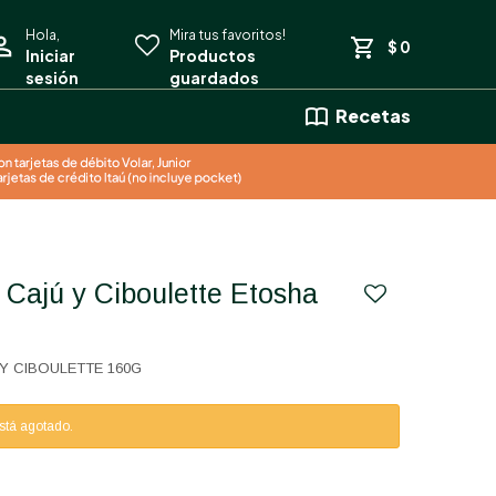
$
0
Recetas
Y CIBOULETTE 160G
está agotado.