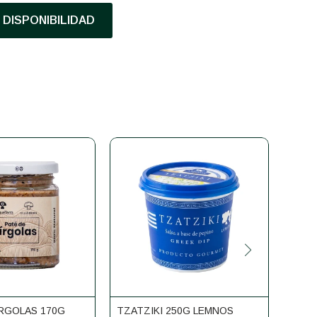
DISPONIBILIDAD
IRGOLAS 170G
TZATZIKI 250G LEMNOS
AJI 