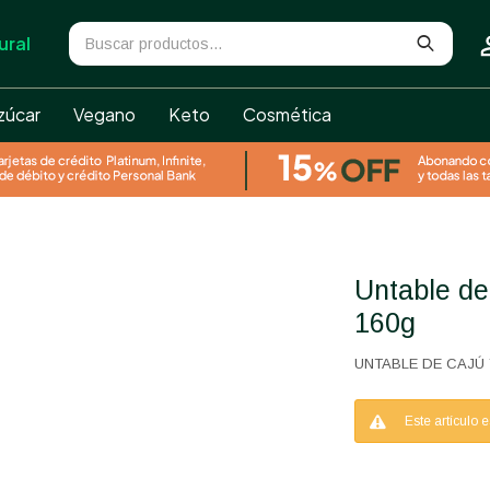
ural
zúcar
Vegano
Keto
Cosmética
Untable de Cajú y Ciboulette Etosha
160g
UNTABLE DE CAJÚ 
Este artículo 