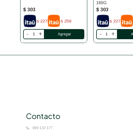
160G
$
303
$
303
227
258
227
$
$
$
-
+
-
+
Contacto
099 132 177