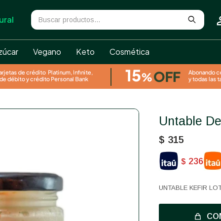
ural
zúcar
Vegano
Keto
Cosmética
Untable D
$
315
236
$
UNTABLE KEFIR LO
CO