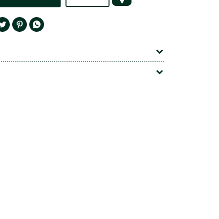



