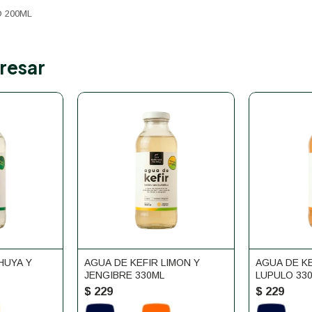
O 200ML
resar
HUYA Y
AGUA DE KEFIR LIMON Y
AGUA DE K
JENGIBRE 330ML
LUPULO 33
$
229
$
229