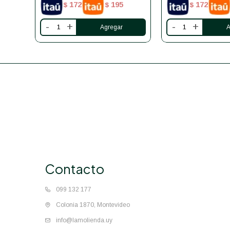
172
195
172
$
$
$
-
+
-
+
Contacto
099 132 177
Colonia 1870, Montevideo
info@lamolienda.uy