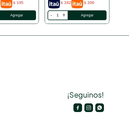
195
182
206
$
$
$
-
+
-
¡Seguinos!


