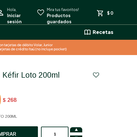
$
0
Recetas
e Kéfir Loto 200ml
268
$
TO 200ML

MPRAR