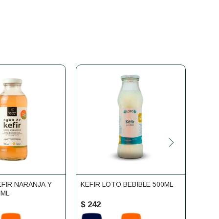
EFIR NARANJA Y
KEFIR LOTO BEBIBLE 500ML
KÉFI
0ML
350 
$
242
$
37