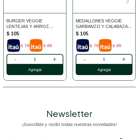
BURGER VEGGIE
MEDALLONES VEGGIE
LENTEJAS Y ARROZ
GARBANZO Y CALABAZA
YAMANI X2 ARTICO
X2 ARTICO
$
105
$
105
79
89
79
89
$
$
$
$
-
+
-
+
Newsletter
¡Suscribite y recibí todas nuestras novedades!