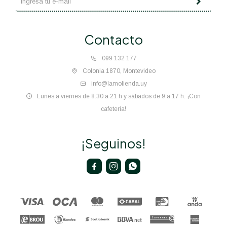
Contacto
099 132 177
Colonia 1870, Montevideo
info@lamolienda.uy
Lunes a viernes de 8:30 a 21 h y sábados de 9 a 17 h. ¡Con
cafetería!
¡Seguinos!


