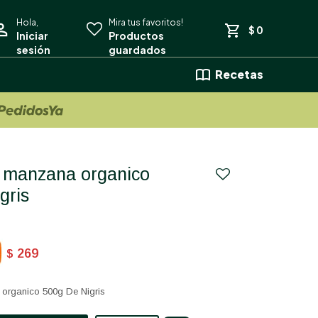
$
0
Recetas
gris
269
$
organico 500g De Nigris