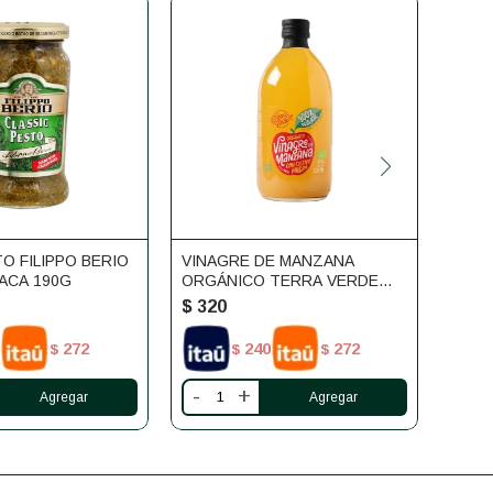
O FILIPPO BERIO
VINAGRE DE MANZANA
LA G
ACA 190G
ORGÁNICO TERRA VERDE
DEL 
500ML
$
320
$
32
272
240
272
$
$
$
-
+
-