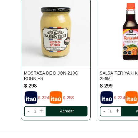
MOSTAZA DE DIJON 210G
SALSA TERIYAKI 
BORNIER
296ML
$
298
$
299
224
253
224
$
$
$
-
+
-
+