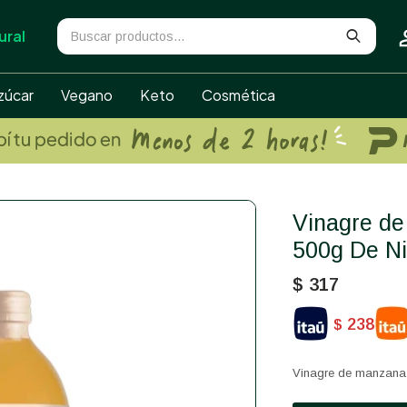
ural
zúcar
Vegano
Keto
Cosmética
Vinagre de manzana organico
500g De Ni
$
317
238
$
Vinagre de manzana 