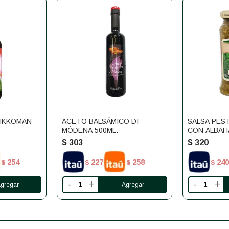
KIKKOMAN
ACETO BALSÁMICO DI
SALSA PEST
MÓDENA 500ML.
CON ALBAH
$
303
$
320
254
227
258
240
$
$
$
$
-
+
-
+