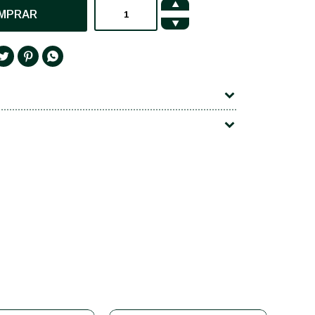

MPRAR



