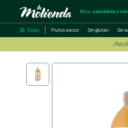
Rico, saludable y nat
store
close
local_shipping
Todo

Frutos secos
Sin gluten
Sin a
credit_card
help