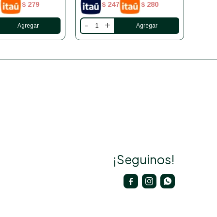
279
247
280
$
$
$
-
+
-
¡Seguinos!


