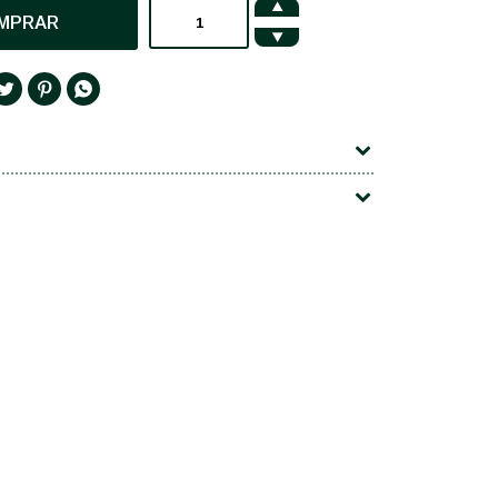

MPRAR



