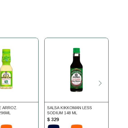
E ARROZ
SALSA KIKKOMAN LESS
SALS
296ML
SODIUM 148 ML
OSTR
$
329
$
33