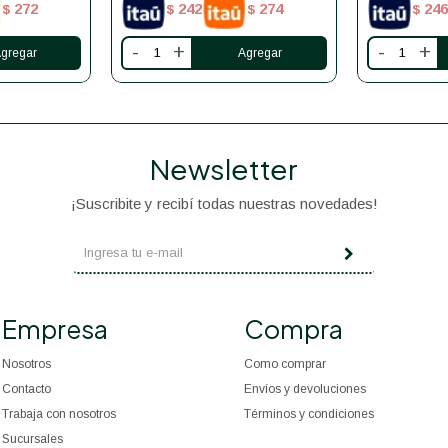
272
242
274
246
$
$
$
$
-
+
-
+
Newsletter
¡Suscribite y recibí todas nuestras novedades!
Empresa
Compra
Nosotros
Como comprar
Contacto
Envíos y devoluciones
Trabaja con nosotros
Términos y condiciones
Sucursales