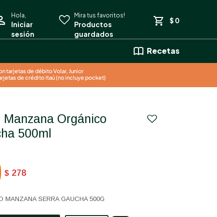
$
0
Recetas
cha 500ml
278
$
O MANZANA SERRA GAUCHA 500G