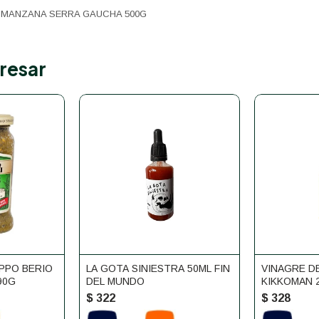
 MANZANA SERRA GAUCHA 500G
resar
IPPO BERIO
LA GOTA SINIESTRA 50ML FIN
VINAGRE D
90G
DEL MUNDO
KIKKOMAN 
$
322
$
328