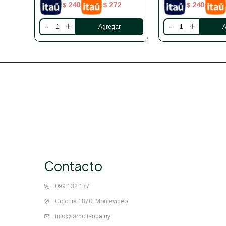
240
272
240
$
$
$
-
+
-
+
Contacto
099 132 177
Colonia 1870, Montevideo
info@lamolienda.uy