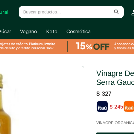
ural
zúcar
Vegano
Keto
Cosmética
Vinagre De Manzana Orgánico
Serra Gau
$
327
245
$
VINAGRE ORGANIC