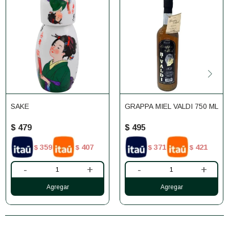
SAKE
GRAPPA MIEL VALDI 750 ML
$
479
$
495
359
407
371
421
$
$
$
$
-
+
-
+