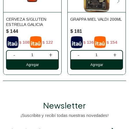
CERVEZA S/GLUTEN
GRAPPA MIEL VALDI 200ML
ESTRELLA GALICIA
$
144
$
181
108
122
136
154
$
$
$
$
-
+
-
+
Newsletter
¡Suscribite y recibí todas nuestras novedades!