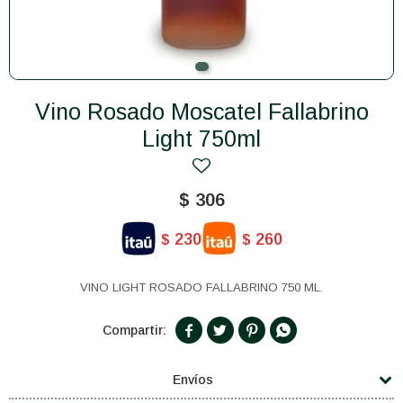
Vino Rosado Moscatel Fallabrino
Light 750ml
$
306
230
260
$
$
VINO LIGHT ROSADO FALLABRINO 750 ML.




Envíos