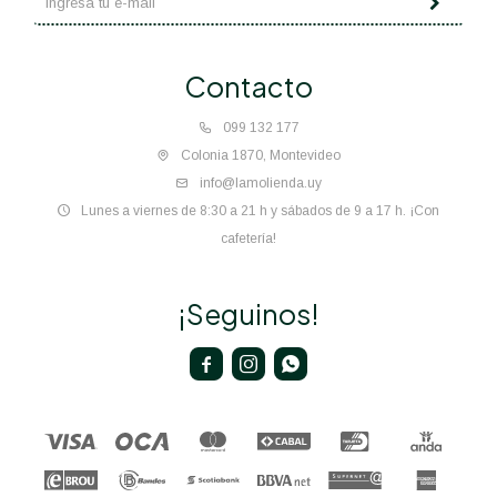
Contacto
099 132 177
Colonia 1870, Montevideo
info@lamolienda.uy
Lunes a viernes de 8:30 a 21 h y sábados de 9 a 17 h. ¡Con
cafetería!
¡Seguinos!


