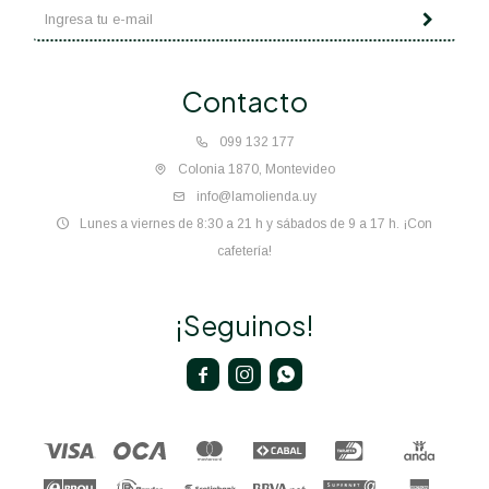
Contacto
099 132 177
Colonia 1870, Montevideo
info@lamolienda.uy
Lunes a viernes de 8:30 a 21 h y sábados de 9 a 17 h. ¡Con
cafetería!
¡Seguinos!


