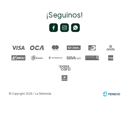
¡Seguinos!



© Copyright 2026 / La Molienda