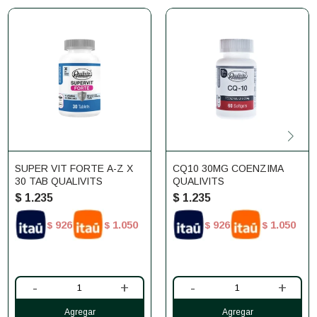
SUPER VIT FORTE A-Z X
CQ10 30MG COENZIMA
30 TAB QUALIVITS
QUALIVITS
$
1.235
$
1.235
926
1.050
926
1.050
$
$
$
$
-
+
-
+