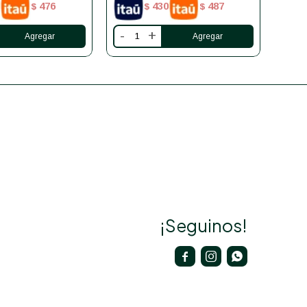
476
430
487
$
$
$
-
+
-
¡Seguinos!


