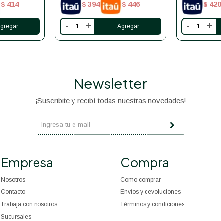
414
394
446
420
$
$
$
$
-
+
-
+
Newsletter
¡Suscribite y recibí todas nuestras novedades!
Empresa
Compra
Nosotros
Como comprar
Contacto
Envíos y devoluciones
Trabaja con nosotros
Términos y condiciones
Sucursales