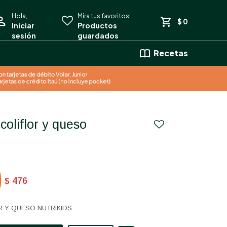
$
0
Recetas
476
$
R Y QUESO NUTRIKIDS