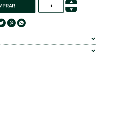

MPRAR



