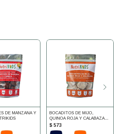
ES DE MANZANA Y
BOCADITOS DE MIJO,
PICA
TRIKIDS
QUINOA ROJA Y CALABAZA
NUTRIKIDS
$
573
$
60