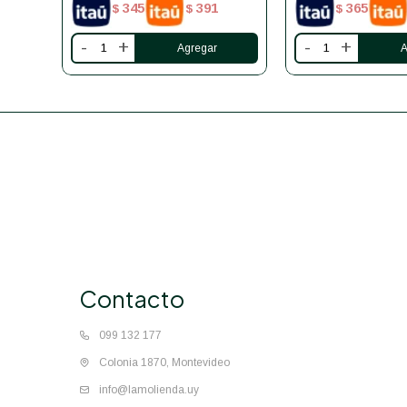
345
391
365
$
$
$
-
+
-
+
Contacto
099 132 177
Colonia 1870, Montevideo
info@lamolienda.uy