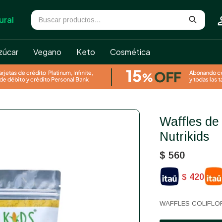
ural
zúcar
Vegano
Keto
Cosmética
Waffles de coliflor y queso
Nutrikids
$
560
420
$
WAFFLES COLIFLO