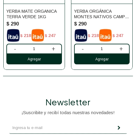
YERBA MATE ORGANICA
YERBA ORGÁNICA
TERRA VERDE 1KG
MONTES NATIVOS CAMPO
CLARO 1KG.
$
290
$
290
218
247
218
247
$
$
$
$
-
+
-
+
Newsletter
¡Suscribite y recibí todas nuestras novedades!