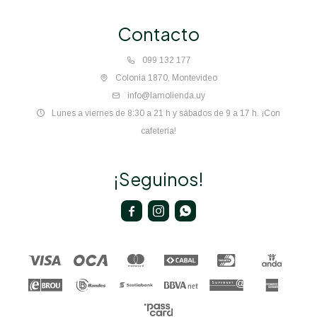
Contacto
099 132 177
Colonia 1870, Montevideo
info@lamolienda.uy
Lunes a viernes de 8:30 a 21 h y sábados de 9 a 17 h. ¡Con
cafetería!
¡Seguinos!


