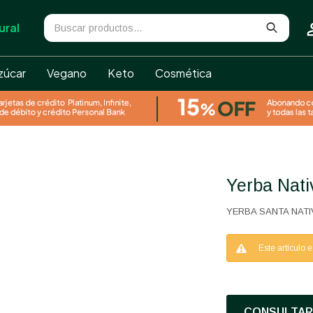
ural
zúcar
Vegano
Keto
Cosmética
Yerba Nat
YERBA SANTA NATI
Este artículo 
CONSULTAR 