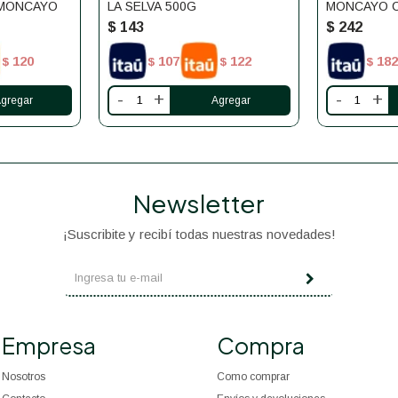
 MONCAYO
LA SELVA 500G
MONCAYO C
DIGESTIVA
$
143
$
242
120
107
122
182
$
$
$
$
-
+
-
+
Newsletter
¡Suscribite y recibí todas nuestras novedades!
Empresa
Compra
Nosotros
Como comprar