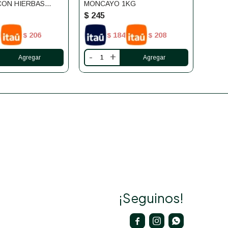
ON HIERBAS
MONCAYO 1KG
BIEN
S 1KG
$
245
$
25
206
184
208
$
$
$
-
+
-
¡Seguinos!


