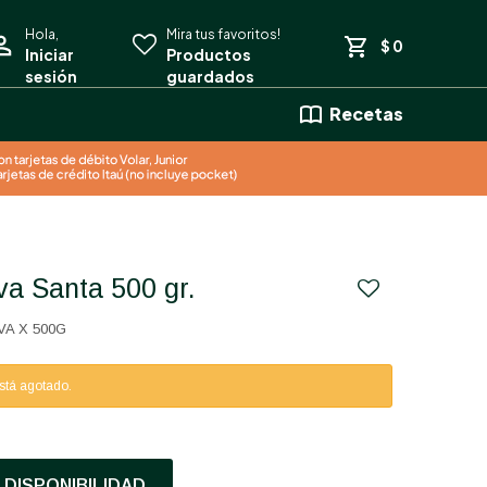
$
0
Recetas
iva Santa 500 gr.
VA X 500G
está agotado.
DISPONIBILIDAD