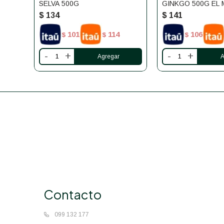
SELVA 500G
GINKGO 500G EL
$
134
$
141
101
114
106
$
$
$
-
+
-
+
Contacto
099 132 177