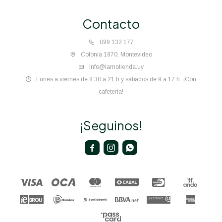
Contacto
099 132 177
Colonia 1870, Montevideo
info@lamolienda.uy
Lunes a viernes de 8:30 a 21 h y sábados de 9 a 17 h. ¡Con
cafetería!
¡Seguinos!


