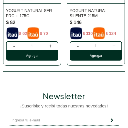
YOGURT NATURAL SER
YOGURT NATURAL
PRO + 175G
SILENTE 215ML
$
82
$
146
62
70
110
124
$
$
$
$
-
+
-
+
Newsletter
¡Suscribite y recibí todas nuestras novedades!