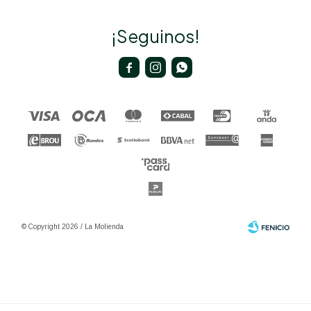
¡Seguinos!



© Copyright 2026 / La Molienda