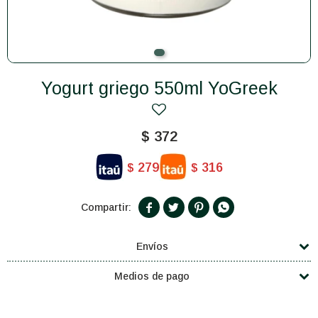
Yogurt griego 550ml YoGreek
$
372
279
316
$
$




Envíos
Medios de pago