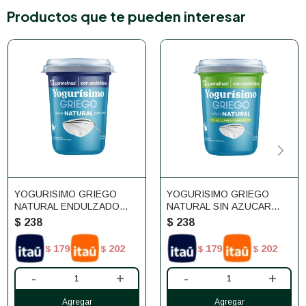
Productos que te pueden interesar
YOGURISIMO GRIEGO
YOGURISIMO GRIEGO
NATURAL ENDULZADO
NATURAL SIN AZUCAR
460G
460G
$
238
$
238
179
202
179
202
$
$
$
$
-
+
-
+