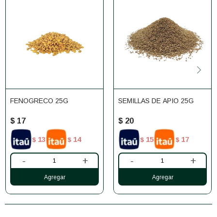
FENOGRECO 25G
SEMILLAS DE APIO 25G
$
17
$
20
13
14
15
17
$
$
$
$
-
+
-
+