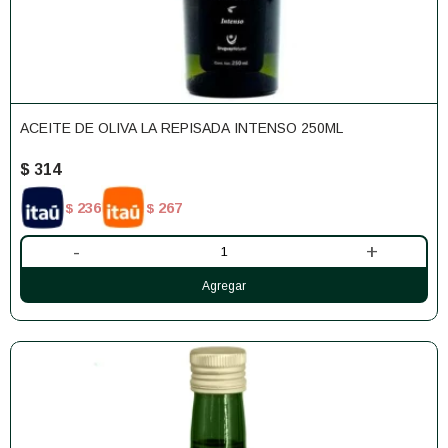
ACEITE DE OLIVA LA REPISADA INTENSO 250ML
$
314
236
267
$
$
-
+