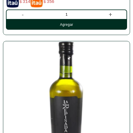
314
356
$
$
-
+