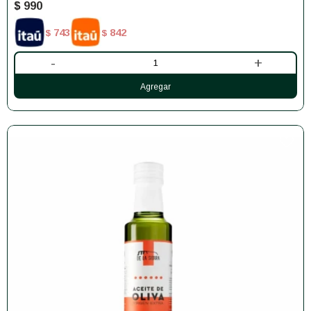
$
990
743
842
$
$
-
+