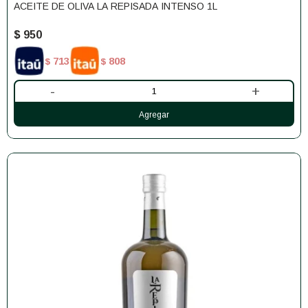
ACEITE DE OLIVA LA REPISADA INTENSO 1L
$
950
713
808
$
$
-
+