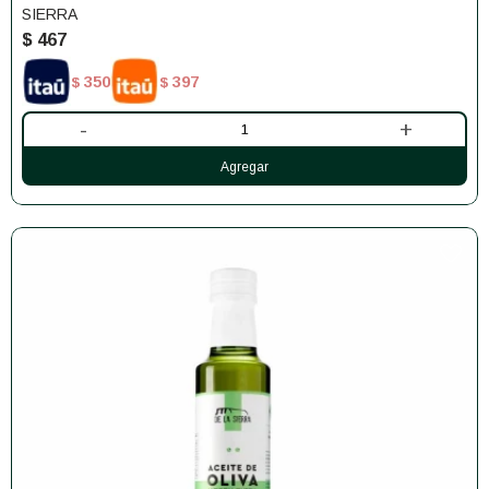
SIERRA
$
467
350
397
$
$
-
+