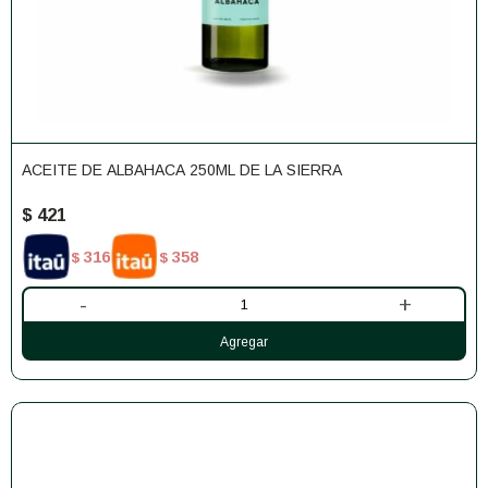
ACEITE DE ALBAHACA 250ML DE LA SIERRA
$
421
316
358
$
$
-
+