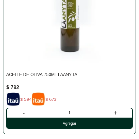
ACEITE DE OLIVA 750ML LAANYTA
$
792
594
673
$
$
-
+