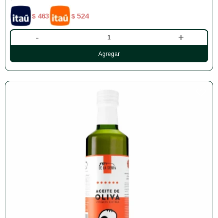
463
524
$
$
-
+