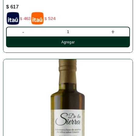
$
617
463
524
$
$
-
+