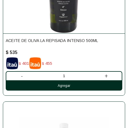
ACEITE DE OLIVA LA REPISADA INTENSO 500ML
$
535
401
455
$
$
-
+