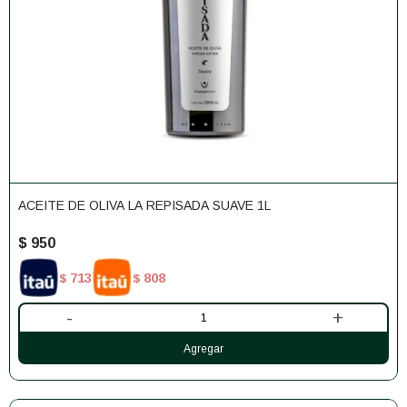
ACEITE DE OLIVA LA REPISADA SUAVE 1L
$
950
713
808
$
$
-
+