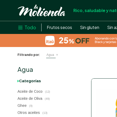
Rico, saludable y nat
store
close
local_shipping
Todo

Frutos secos
Sin gluten
Sin a
credit_card
help
Filtrando por:
Agua
Agua
Categorías
Aceite de Coco
(12)
Aceite de Oliva
(49)
Ghee
(9)
Otros aceites
(13)