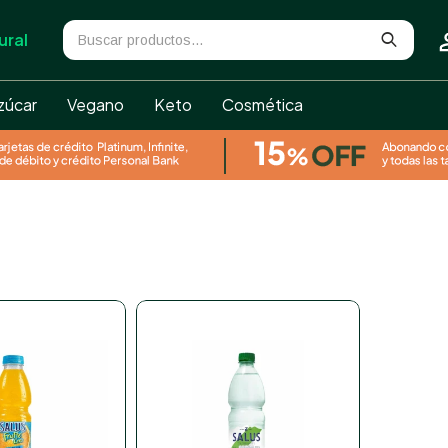
ural
zúcar
Vegano
Keto
Cosmética