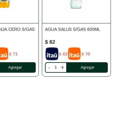
NJA CERO S/GAS
AGUA SALUS S/GAS 600ML
$
82
71
62
70
$
$
$
-
+