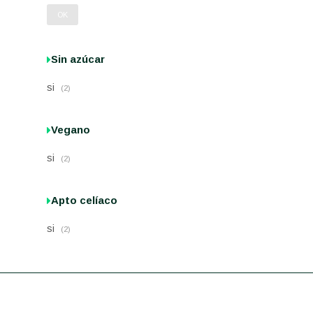
OK
Sin azúcar
si
(2)
Vegano
si
(2)
Apto celíaco
si
(2)