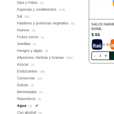
Dips y Pates
(3)
Especias y condimentos
(101)
Sal
(26)
Fiambres y proteínas vegetales
(3)
SALUS NARA
600ML
Huevos
(3)
$
84
Frutos secos
(1)
Semillas
63
(1)
$
Hongos y algas
(6)
-
+
Infusiones, hierbas y tizanas
(251)
Azúcar
(1)
Endulzantes
(34)
Conservas
(13)
Dulces
(1)
Mermeladas
(1)
Repostería
(1)
Agua
(2)
Con alcohol
(5)