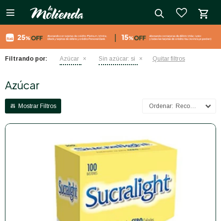

close
Filtrando por:
Azúcar
Sin azúcar:
si
Quitar filtros
Azúcar
Recomendados