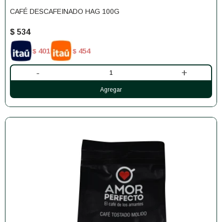
CAFÉ DESCAFEINADO HAG 100G
$
534
401
454
$
$
-
+