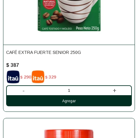
CAFÉ EXTRA FUERTE SENIOR 250G
$
387
290
329
$
$
-
+