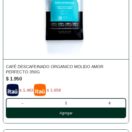
CAFÉ DESCAFEINADO ORGANICO MOLIDO AMOR
PERFECTO 350G
$
1.950
1.463
1.658
$
$
-
+