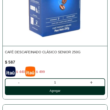
CAFÉ DESCAFEINADO CLÁSICO SENIOR 250G
$
587
440
499
$
$
-
+