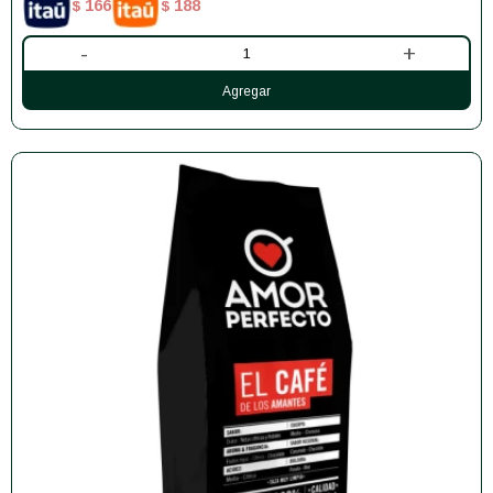
166
188
$
$
-
+