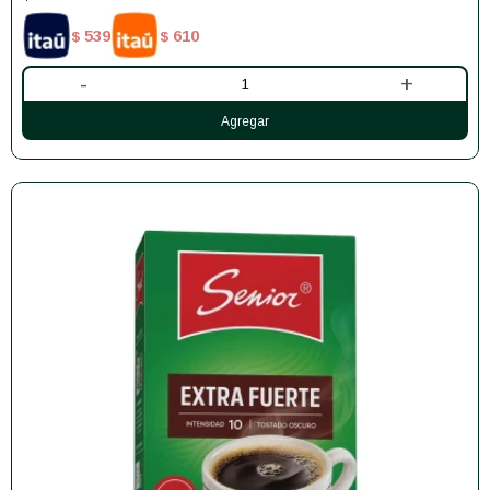
539
610
$
$
-
+