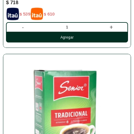
$
718
539
610
$
$
-
+