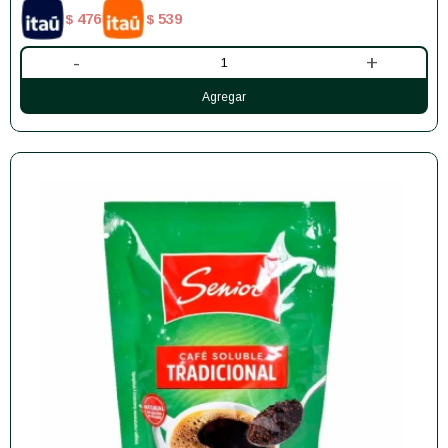
476
539
$
$
-
+