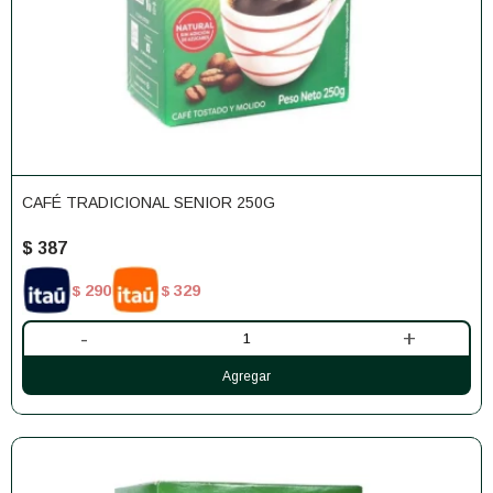
CAFÉ TRADICIONAL SENIOR 250G
$
387
290
329
$
$
-
+