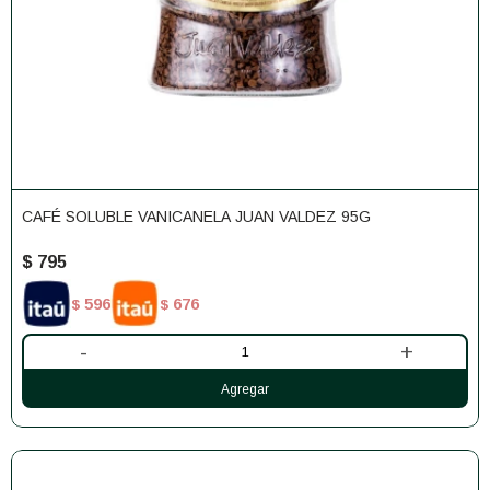
CAFÉ SOLUBLE VANICANELA JUAN VALDEZ 95G
$
795
596
676
$
$
-
+