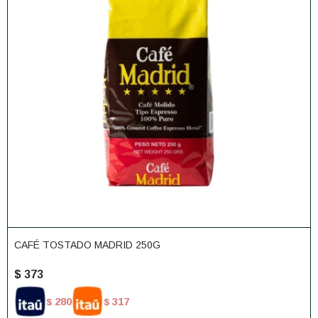
CAFÉ TOSTADO MADRID 250G
$
373
280
317
$
$