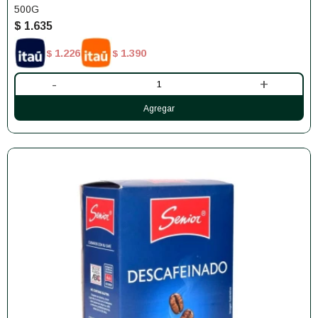
500G
$
1.635
1.226
1.390
$
$
-
+