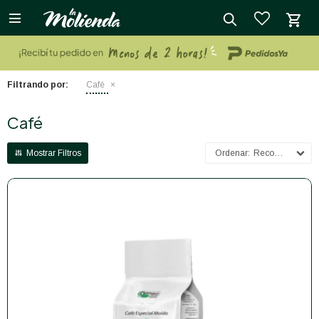

close
Filtrando por:
Café
Café
Recomendados