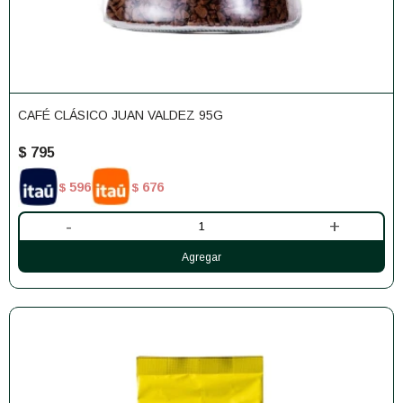
CAFÉ CLÁSICO JUAN VALDEZ 95G
$
795
596
676
$
$
-
+