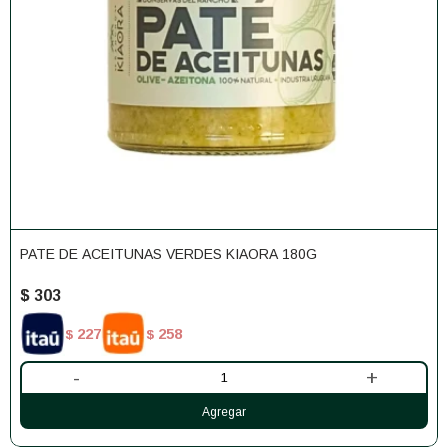
PATE DE ACEITUNAS VERDES KIAORA 180G
$
303
227
258
$
$
-
+