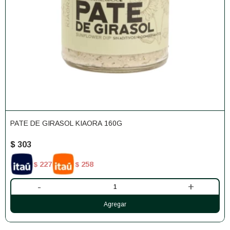
PATE DE GIRASOL KIAORA 160G
$
303
227
258
$
$
-
+