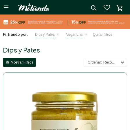

close
Filtrando por:
Dips y Pates
Vegano:
si
Quitar filtros
Dips y Pates
Recomendados