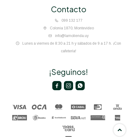
Contacto
099 132 177
Colonia 1870, Montevideo
info@lamolienda.uy
Lunes a viernes de 8:30 a 21 h y sábados de 9 a 17 h. ¡Con
cafetería!
¡Seguinos!


