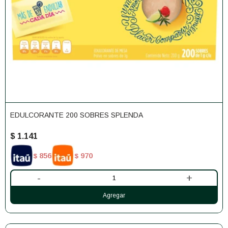
EDULCORANTE 200 SOBRES SPLENDA
$
1.141
856
970
$
$
-
+