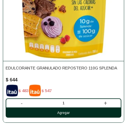
EDULCORANTE GRANULADO REPOSTERO 110G SPLENDA
$
644
483
547
$
$
-
+