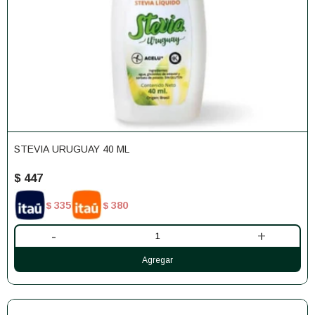
STEVIA URUGUAY 40 ML
$
447
335
380
$
$
-
+