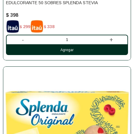
EDULCORANTE 50 SOBRES SPLENDA STEVIA
$
398
299
338
$
$
-
+