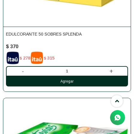
EDULCORANTE 50 SOBRES SPLENDA
$
370
278
315
$
$
-
+