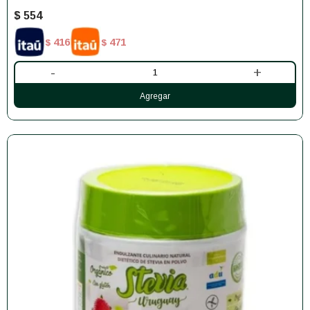
$
554
416
471
$
$
-
+