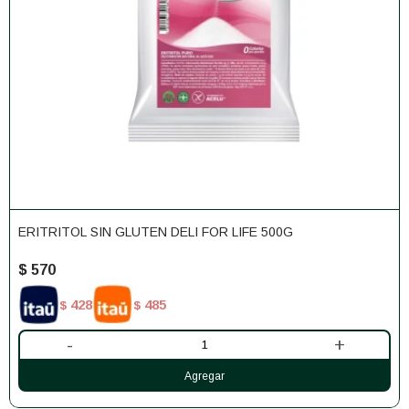
ERITRITOL SIN GLUTEN DELI FOR LIFE 500G
$
570
428
485
$
$
-
+