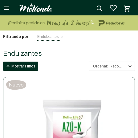

close
Filtrando por:
Endulzantes
Endulzantes
Recomendados