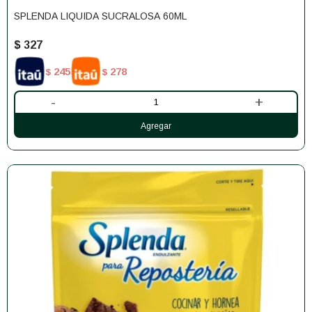
SPLENDA LIQUIDA SUCRALOSA 60ML
$
327
245
278
$
$
-
+