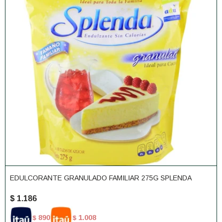
EDULCORANTE GRANULADO FAMILIAR 275G SPLENDA
$
1.186
890
1.008
$
$