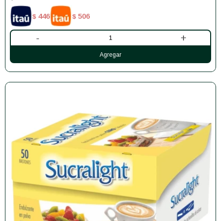
446
506
$
$
-
+