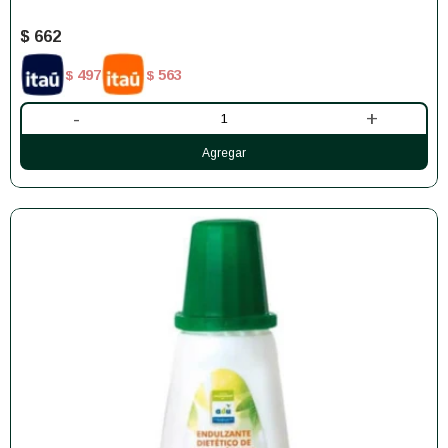
$
662
497
563
$
$
-
+