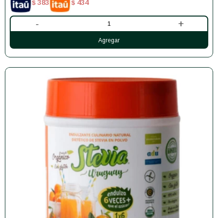
383
434
$
$
-
+