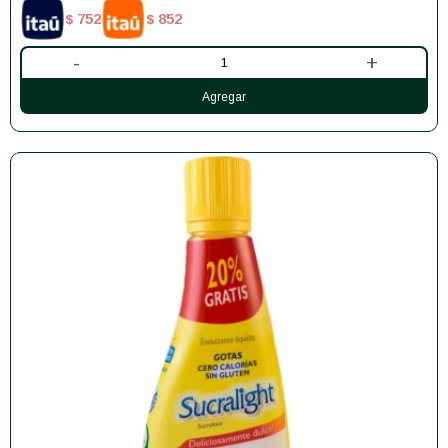
752
852
$
$
-
+