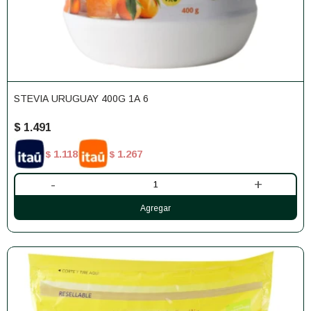
STEVIA URUGUAY 400G 1A 6
$
1.491
1.118
1.267
$
$
-
+