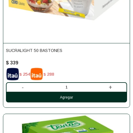
SUCRALIGHT 50 BASTONES
$
339
254
288
$
$
-
+