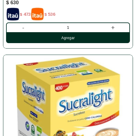
$
630
473
536
$
$
-
+