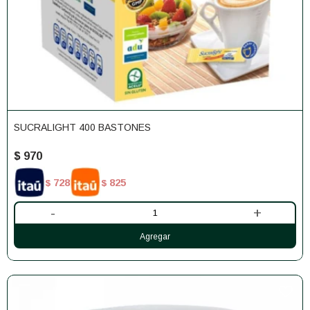
SUCRALIGHT 400 BASTONES
$
970
728
825
$
$
-
+