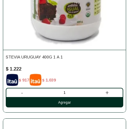
STEVIA URUGUAY 400G 1 A 1
$
1.222
917
1.039
$
$
-
+